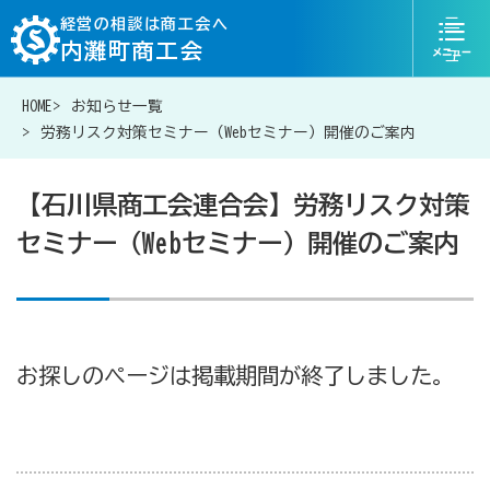
ニ
経営の相談は商工会へ
内灘町商工会
ュ
ー
HOME
お知らせ一覧
076-204-6825
お問い合わせ
労務リスク対策セミナー（Webセミナー）開催のご案内
【石川県商工会連合会】労務リスク対策
セミナー（Webセミナー）開催のご案内
経営相談は商工会に
補助金・助成金一覧
お探しのページは掲載期間が終了しました。
商工会が扱う融資・金融制度
令和6年能登半島地震等災害に関する支援情報