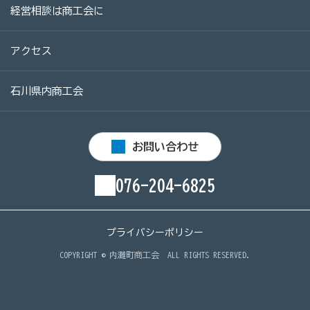
経営相談は商工会に
病気やケガで働けない場合の所得を補償（休業補償制
度）
アクセス
全国商工会連合会会員福祉共済「がん」重点補償
万が一の「労働災害」と使用者賠償補償がセットの保険
石川県内商工会
（商工会の業務災害保険）
海外での知財係争による経営リスクから皆様をお守りし
ます（海外知財訴訟費用保険制度）
お問い合わせ
事業活動のリスクを全て備えた保険（ビジネス総合保
076-204-6825
険）
情報漏えいリスクの備えに（情報漏えい保険）
プライバシーポリシー
COPYRIGHT ©
内灘町商工会
ALL RIGHTS RESERVED.
商工会のサービス
経理・記帳代行