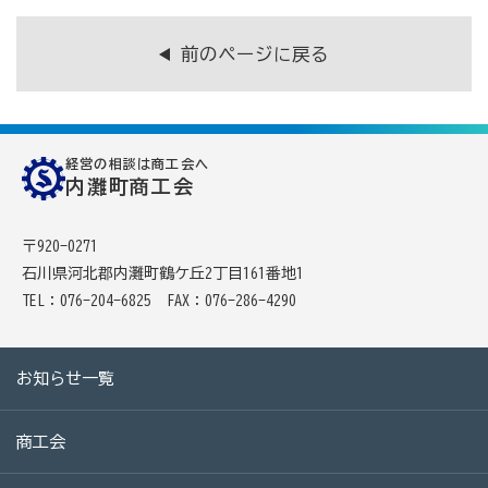
前のページに戻る
商工会の共済・保険
一つの掛金で貯蓄・生命保障・融資の3つの備え（商工
貯蓄共済）
経営の相談は商工会へ
死亡保険金(最高6千万円)の掛捨共済・福祉共済「生
内灘町商工会
命」保障
〒920-0271
石川県中小企業共済協同組合(傷害共済・自動車事故費
石川県河北郡内灘町鶴ケ丘2丁目161番地1
用共済）
TEL：076-204-6825
FAX：076-286-4290
従業員の退職金共済制度
経営者の退職金制度（小規模企業共済）
お知らせ一覧
取引先の破たんによる連鎖倒産を防ぐ（中小企業倒産防
止共済）
商工会
海外PL保険(国内補償は、ビジネス総合保険へ）